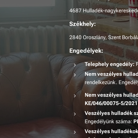
4687 Hulladék-nagykeresked
Székhely:
2840 Oroszlány, Szent Borbál
Engedélyek
:
Telephely engedély:
F
Nem veszélyes hullad
rendelkezünk. Engedé
Nem veszélyes hulla
KE/046/00075-5/2021
Veszélyes hulladék sz
Engedélyünk száma:
P
Veszélyes hulladéko