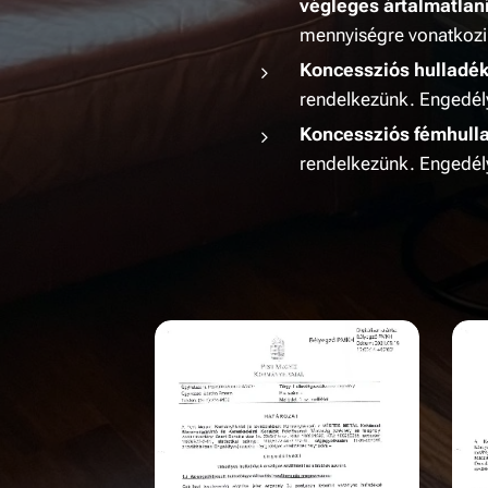
végleges ártalmatlan
mennyiségre vonatkozi
Koncessziós hulladéko
rendelkezünk. Engedé
Koncessziós fémhullad
rendelkezünk. Engedél