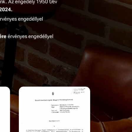
nk. Az engedély 1950 t/év
2024.
rvényes engedéllyel
ére
érvényes engedéllyel