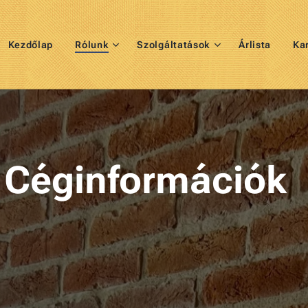
Kezdőlap
Rólunk
Szolgáltatások
Árlista
Kar
információk