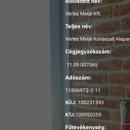
Rövidített név:
Vértes Metál Kft.
Teljes név:
Vértes Metál Kohászati Alapa
Cégjegyzékszám:
11 09 007065
Adószám:
11806972-2-11
KÜJ:
100231393
KTJ:
100950255
Főtevékenység: