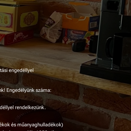
tási engedéllyel
nk! Engedélyünk száma:
edéllyel rendelkezünk.
ladékok és műanyaghulladékok)