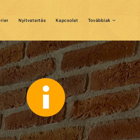
rier
Nyitvatartás
Kapcsolat
Továbbiak