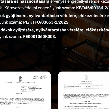
ítására és hasznosítására
érvényes engedéllyel rendelkezü
k. Környezetvédelmi engedélyünk száma:
KE/046/00186-2/
k gyűjtésére, nyilvántartásba vételére, előkezelésére
é
lyünk száma:
PE/KTFO/03653-2/2025.
ékok gyűjtésére, nyilvántartásba vételére, előkészítés
yünk száma:
FE0001060K003.