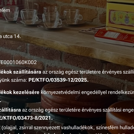
elem
a utca 14.
E0001060K002
ékok szállítására
az ország egész területére érvényes szállí
lyünk száma:
PE/KTFO/03539-12/2025.
dékok kezelésére
környezetvédelmi engedéllyel rendelkezü
.
állításra
az ország egész területére érvényes szállítási eng
E/KTFO/03473-8/2021.
k
(olajjal, zsírral szennyezett vashulladékok, színesfém hul